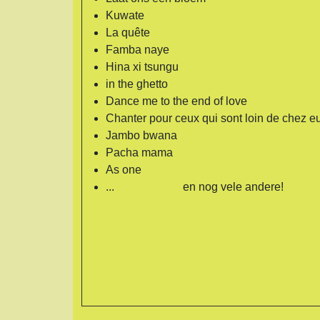
Kuwate
La quête
Famba naye
Hina xi tsungu
in the ghetto
Dance me to the end of love
Chanter pour ceux qui sont loin de chez e
Jambo bwana
Pacha mama
As one
... en nog vele andere!