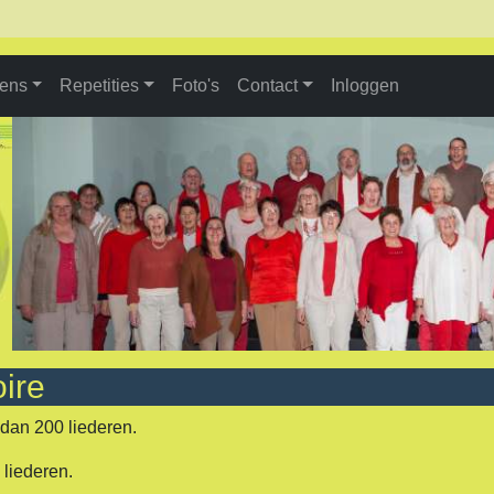
dens
Repetities
Foto's
Contact
Inloggen
oire
 dan 200 liederen.
 liederen.