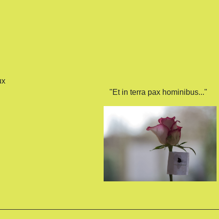
ux
"Et in terra pax hominibus..."