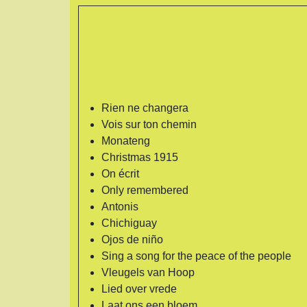
Rien ne changera
Vois sur ton chemin
Monateng
Christmas 1915
On écrit
Only remembered
Antonis
Chichiguay
Ojos de niño
Sing a song for the peace of the people
Vleugels van Hoop
Lied over vrede
Laat ons een bloem