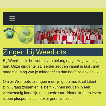
Zingen bij Weerbots
Bij Weerbots is het vooral van belang dat je zingt vanuit je
hart. Onze dirigente, zal eerder zeggen vanuit je buik, met
ondersteuning van je middenrif en dan heeft ze ook gelijk.
Om bij Weerbots te zingen moet je geen muzikaal talent
zijn. Graag zingen en je stem kunnen houden in een
vierstemmig koor zijn een goede start. Noten kunnen lezen
is een pluspunt, maar zeker geen vereiste.