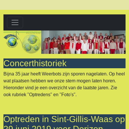
Concerthistoriek
Bijna 35 jaar heeft Weerbots zijn sporen nagelaten. Op heel
wat plaatsen hebben we onze stem mogen laten horen.
Hieronder vind je een overzicht van de laatste jaren. Zie
ook rubriek "Optredens" en "Foto's".
Optreden in Sint-Gillis-Waas op
29 juni 2019 voor Dorizon