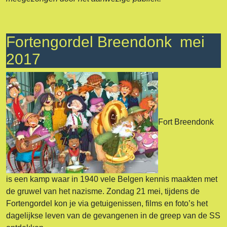
Fortengordel Breendonk mei
2017
Fort Breendonk
is een kamp waar in 1940 vele Belgen kennis maakten met
de gruwel van het nazisme. Zondag 21 mei, tijdens de
Fortengordel kon je via getuigenissen, films en foto’s het
dagelijkse leven van de gevangenen in de greep van de SS