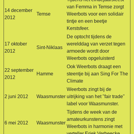
van Femma in Temse zorgt
14 december
Temse
Weerbots voor een solidair
2012
tintje en een beetje
Kerstsfeer.
De optocht tijdens de
17 oktober
werelddag van verzet tegen
Sint-Niklaas
2012
armoede wordt door
Weerbots opgeluisterd
Ook Weerbots draagt een
22 september
Hamme
steentje bij aan Sing For The
2012
Climate
Weerbots zingt bij de
2 juni 2012
Waasmunster
uitrijking van het "fair trade"
label voor Waasmunster.
Tijdens de week van de
amateurkunstens zingt
6 mei 2012
Waasmunster
Weerbots in harmonie met
verteller Eriek Verbeecke