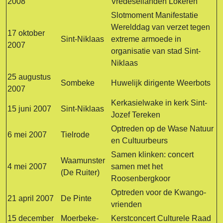
2008
Vredeseilanden Lokeren
Slotmoment Manifestatie
Werelddag van verzet tegen
17 oktober
Sint-Niklaas
extreme armoede in
2007
organisatie van stad Sint-
Niklaas
25 augustus
Sombeke
Huwelijk dirigente Weerbots
2007
Kerkasielwake in kerk Sint-
15 juni 2007
Sint-Niklaas
Jozef Tereken
Optreden op de Wase Natuur
6 mei 2007
Tielrode
en Cultuurbeurs
Samen klinken: concert
Waamunster
4 mei 2007
samen met het
(De Ruiter)
Roosenbergkoor
Optreden voor de Kwango-
21 april 2007
De Pinte
vrienden
15 december
Moerbeke-
Kerstconcert Culturele Raad