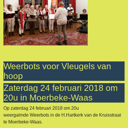
Weerbots voor Vleugels van
hoop
Zaterdag 24 februari 2018 om
20u in Moerbeke-Waas
Op zaterdag 24 februari 2018 om 20u
weergalmde Weerbots in de H.Hartkerk van de Kruisstraat
te Moerbeke-Waas.