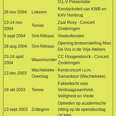
O.L.V Presentatie
Kerstactiviteit van KWB en
26 nov 2004
Lokeren
KAV Heirbrug
13-14 nov
Zaal Roxy - Concert
Temse
2004
Zinderingen
5 sept 2004
Sint-Niklaas
Vredesfeesten
Opening tentoonstelling Marc
28 aug 2004
Sint-Niklaas
De Vos in de Vrije Ateliers
23-24 april
CC Hoogendonck - Concert
Waasmunster
2004
Zinderingen
Wachtebeke -
Kerstconcert i.s.m.
13 dec 2003
Overslag
Samankoor (Wachtebeke)
Fakkeltocht voor
18 okt 2003
Temse
Verdraagzaamheid,
Veiligheid en Vrede
Optreden op academische
13 sept 2003
Zottegem
zitting op de opendeurdag
OCMW