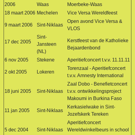
2006
Waas
Moerbeke-Waas
18 maart 2006
Mechelen
Vice Versa Wereldfeest
Open avond Vice Versa &
9 maart 2006
Sint-Niklaas
VLOS
Sint-
Kerstfeest van de Katholieke
17 dec 2005
Jansteen
Bejaardenbond
(NL)
6 nov 2005
Stekene
Aperitiefconcert t.v.v. 11.11.11
Torenzaal - Aperitiefconcert
2 okt 2005
Lokeren
t.v.v. Amnesty International
Zaal Dobo - Benefietconcert
18 juni 2005
Sint-Niklaas
t.v.v. ontwikkelingsproject
Makoumi in Burkina Faso
Kerkasielwake in Sint-
11 jan 2005
Sint-Niklaas
Jozefskerk Tereken
Aperitiefconcert
5 dec 2004
Sint-Niklaas
Wereldwinkelbeurs in school